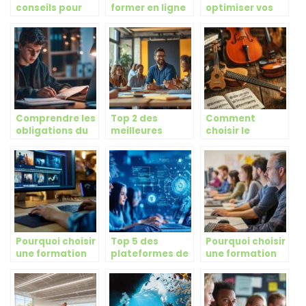
conseils pour
former en ligne
optimiser vos
trouver un bon
pour devenir
préparatifs
stage et
photographe
pour la rentrée
valoriser votre
professionnel
scolaire avec
experience
avec succès
des astuces
professionnelle
pratiques
Comprendre les
Top 2 des
Comment
obligations du
meilleures
choisir le
code Rousseau
formations en
meilleur
pour les jeunes
Coach de Vie :
instrument pour
conducteurs
aspects
débuter en
avec permis
juridiques pour
musique
provisoire
créer votre
entreprise
Pourquoi choisir
Top 5 des
Pourquoi choisir
une formation
plateformes de
une formation
en montage
formations
SketchUp
vidéo à
certifiantes en
éligible au CPF
distance pour
ligne en 2026
pour vos projets
booster votre
(L’École
d’architecture