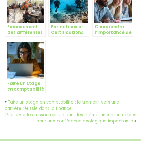
carrière
Française, Khan
Academy,
OpenClassrooms,
Coursera,
Financement
Skillshare)
Formations et
Comprendre
des différentes
Certifications
l’importance de
formations
Plongée :
la formation
CACES : tout
Comparatif
CSE SSCT en
savoir sur les
PADI vs CMAS
Seine-et-Marne
aides OPCO et
pour les
Pôle Emploi
plongeurs en
France et à
l’étranger
Faire un stage
en comptabilité
: le tremplin vers
une carrière
«
Faire un stage en comptabilité : le tremplin vers une
réussie dans la
carrière réussie dans la finance
finance
Préserver les ressources en eau : les thèmes incontournables
pour une conférence écologique impactante
»