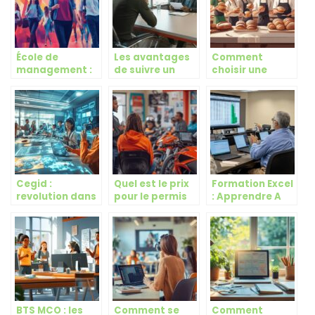
École de
Les avantages
Comment
management :
de suivre un
choisir une
les débouchés
mastère rh à
formation de
professionnels
Strasbourg et
boulanger
en tant que
Colmar
adaptee a vos
Consultant en
besoins
stratégie
professionnels
d’entreprise
Cegid :
Quel est le prix
Formation Excel
revolution dans
pour le permis
: Apprendre A
la formation
125 ? Toutes les
Utiliser le
professionnelle
differences
Tableur
avec sa
tarifaires avec
Microsoft Pour
nouvelle
le permis A1
Creer des
plateforme
Macros
digitale
Puissantes
integree
BTS MCO : les
Comment se
Comment